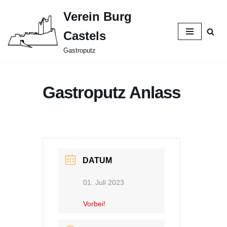
Verein Burg
Zum
Castels
Inhalt
springen
Gastroputz
Gastroputz Anlass
DATUM
01. Juli 2023
Vorbei!